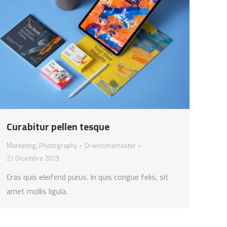
Curabitur pellen tesque
Marketing
,
Photography
Di
wicomemaster
21 Dicembre 2019
Cras quis eleifend purus. In quis congue felis, sit
amet mollis ligula.