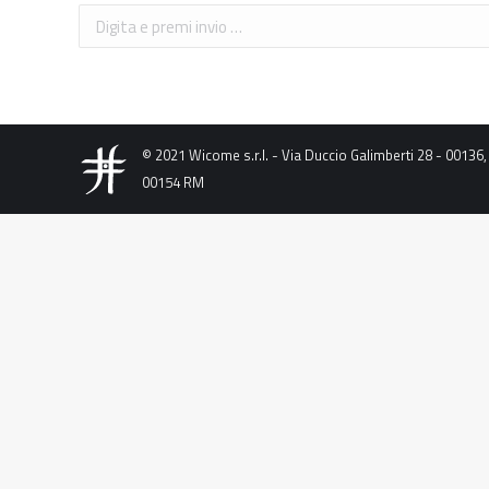
Cerca:
© 2021 Wicome s.r.l. - Via Duccio Galimberti 28 - 0013
00154 RM