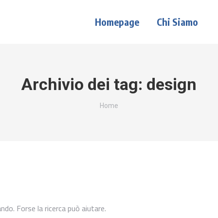
Homepage
Chi Siamo
Archivio dei tag:
design
Tu sei qui:
Home
ndo. Forse la ricerca può aiutare.