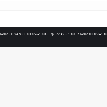
6, Roma - P.IVA & C.F. 08805241000 - Cap.Soc. i.v. € 10000 RI Roma 0880524100